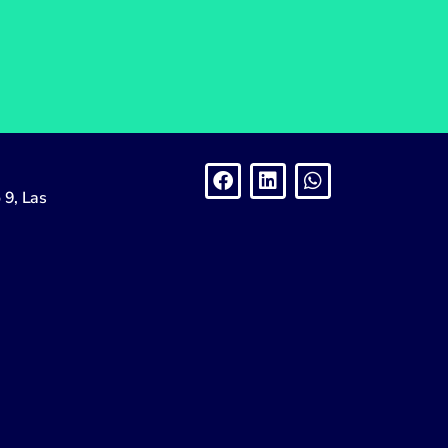
his field empty.
 9, Las