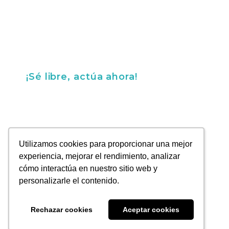
horas
¡Sé libre, actúa ahora!
¡Sé libre, actúa ahora!
Utilizamos cookies para proporcionar una mejor
Utilizamos cookies para proporcionar una mejor
experiencia, mejorar el rendimiento, analizar
experiencia, mejorar el rendimiento, analizar
La Energía Que Impulsa Tu Negocio
cómo interactúa en nuestro sitio web y
cómo interactúa en nuestro sitio web y
Cerro El Plomo 5630, Piso 9, Las Condes, Santiago, Chile
personalizarle el contenido.
personalizarle el contenido.
Cinergia © 2025 | Todos los derechos reservados |
Ver
Política de privacidad
| Creado por ©
MarkLovers
Rechazar cookies
Rechazar cookies
Aceptar cookies
Aceptar cookies