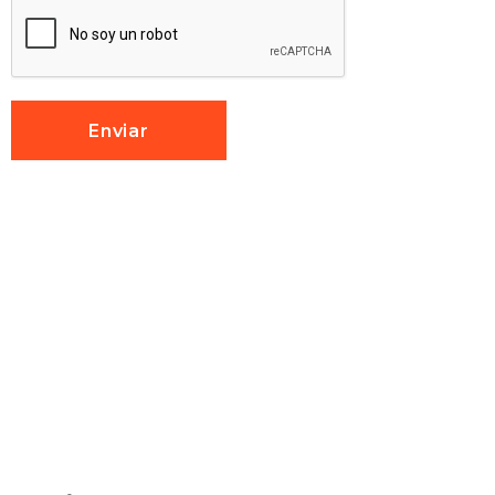
Enviar
Enviar
Ahora más empresas pueden
acceder a mejores condiciones
eléctricas y comenzar a ahorrar
desde el primer mes