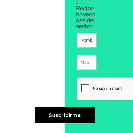
!
Recibe
noveda
des del
sector
Please leave thi
Suscribirme
Suscribirme