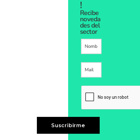
!
Recibe
noveda
des del
sector
Please leave thi
Suscribirme
Suscribirme