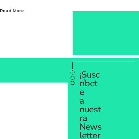
Read More
Read More
¡Susc
ríbet
e
a
nuest
ra
News
letter